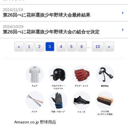
2024/11/19
第26回べに花杯選抜少年野球大会最終結果
2024/10/29
第26回べに花杯選抜少年野球大会の組合せ決定
«
1
2
3
4
5
6
...
10
»
Amazon.co.jp 野球用品