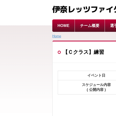
伊奈レッツファイ
HOME
チーム概要
選
Home
【Ｃクラス】練習
イベント日
スケジュール内容
( 公開内容 )